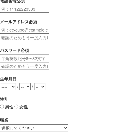
電話番号
必須
メールアドレス
必須
パスワード
必須
生年月日
/
/
性別
男性
女性
職業