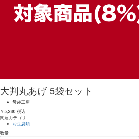
大判丸あげ 5袋セット
母袋工房
￥5,280
税込
関連カテゴリ
お豆腐類
数量