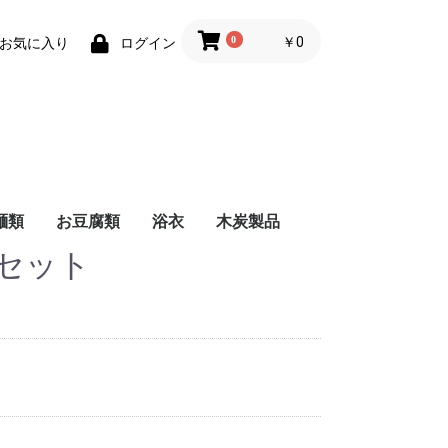
0
￥0
お気に入り
ログイン
麺類
お豆腐類
浴衣
木炭製品
袋セット