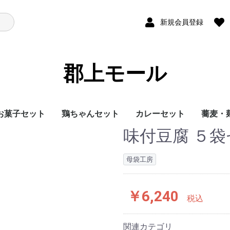
新規会員登録
郡上モール
お菓子セット
鶏ちゃんセット
カレーセット
蕎麦・
味付豆腐 ５
母袋工房
￥6,240
税込
関連カテゴリ