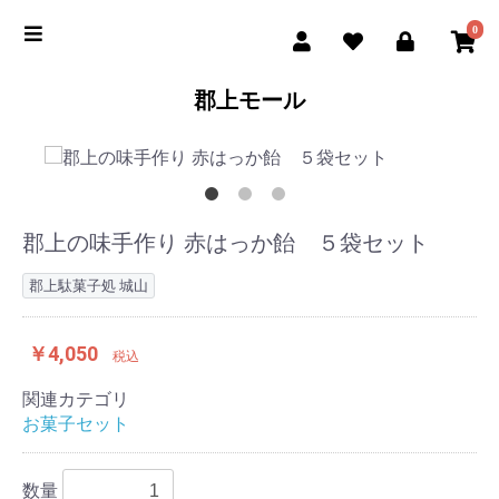
0
郡上モール
郡上の味手作り 赤はっか飴 ５袋セット
郡上駄菓子処 城山
￥4,050
税込
関連カテゴリ
お菓子セット
数量