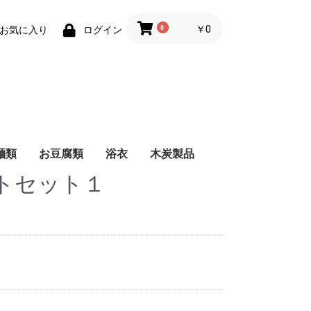
0
￥0
お気に入り
ログイン
麺類
お豆腐類
浴衣
木炭製品
トセット１