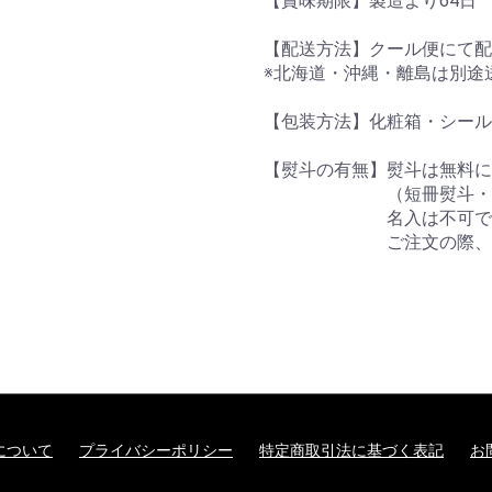
【賞味期限】製造より64日
【配送方法】クール便にて配
※北海道・沖縄・離島は別途
【包装方法】化粧箱・シー
【熨斗の有無】熨斗は無料に
（短冊熨斗・御中元
名入は不可で
ご注文の際、お問い合
について
プライバシーポリシー
特定商取引法に基づく表記
お