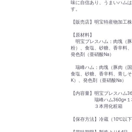
味に自信あり、うまいハムは
す。
【販売店】明宝特産物加工株
【原材料】
明宝プレスハム：肉塊（豚
粉）、食塩、砂糖、香辛料、
発色剤（亜硝酸Na）
瑞峰ハム：肉塊（豚肉（国
食塩、砂糖、香辛料、青しそ
K）、発色剤（亜硝酸Na）
【内容量】明宝プレスハム36
瑞峰ハム360g×１
３本用化粧箱
【保存方法】冷蔵（10℃以