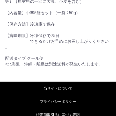
等）（原材料の一部に大豆、小麦を含む）
【内容量】中辛5袋セット（一袋 250g）
【保存方法】冷凍庫で保存
【賞味期限】冷凍保存で75日
できるだけお早めにお召し上がりください
。
配送タイプ クール便
※北海道・沖縄・離島は別途送料が発生いたします。
当サイトについて
プライバシーポリシー
特定商取引法に基づく表記