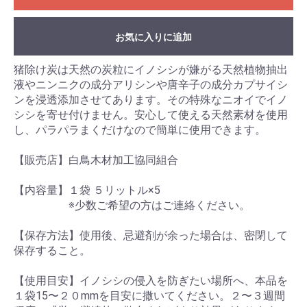
お気に入りに追加
猪除け炭は天然の炭粒にイノシシが嫌がる天然植物抽出
液やニンニクの成分アリシンや唐辛子の成分カプサイシ
ンを浸透添加させてあります。その特殊なニオイでイノ
シシを寄せ付けません。安心して使える天然素材を使用
し、パラパラまくだけなので簡単に使用できます。
【販売店】白鳥木材加工協同組合
【内容量】１袋 ５リットル×5
※少数ご希望の方はご連絡ください。
【保存方法】使用後、忌避剤が余った場合は、密閉して
保存すること。
【使用目安】イノシシの侵入を防ぎたい場所へ、本品を
１袋15〜２０mmを目安に撒いてください。２〜３週間